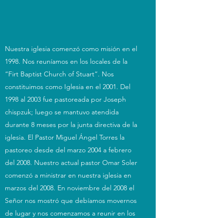
Nuestra iglesia comenzó como misión en el
1998. Nos reuníamos en los locales de la
“Firt Baptist Church of Stuart”. Nos
constituimos como Iglesia en el 2001. Del
1998 al 2003 fue pastoreada por Joseph
chispzuk; luego se mantuvo atendida
durante 8 meses por la junta directiva de la
iglesia. El Pastor Miguel Ángel Torres la
pastoreo desde del marzo 2004 a febrero
del 2008. Nuestro actual pastor Omar Soler
comenzó a ministrar en nuestra iglesia en
marzos del 2008. En noviembre del 2008 el
Señor nos mostró que debíamos movernos
de lugar y nos comenzamos a reunir en los