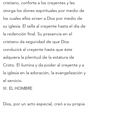
cristiano, conforta a los creyentes y les
otorga los dones espirituales por medio de
los cuales ellos sirven a Dios por medio de
su iglesia. El sella al creyente hasta el día de
la redención final. Su presencia en el
cristiano da seguridad de que Dios
conducirá al creyente hasta que éste
adquiera la plenitud de la estatura de
Cristo. El ilumina y da poder al creyente y a
la iglesia en la adoración, la evangelización y
el servicio.
III. EL HOMBRE
Dios, por un acto especial, creó a su propia
imagen al hombre; por lo mismo éste es la
obra culminante de la creación efectua-da
por Dios. En el principio el hombre era