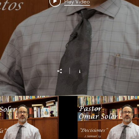
Play Video
e Queda" - Pastor Omar
"Decisiones" - Pastor 
Soler