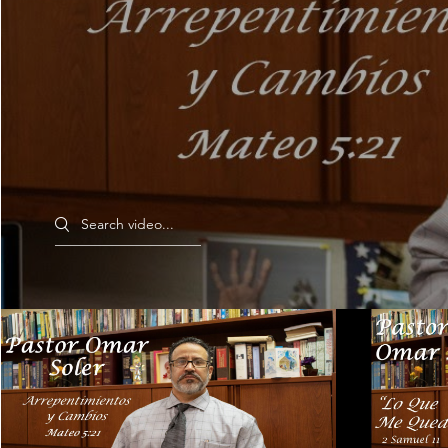
Search videos
Arrepentimientos y Cambios -
"Lo Que M
Pastor Omar Soler