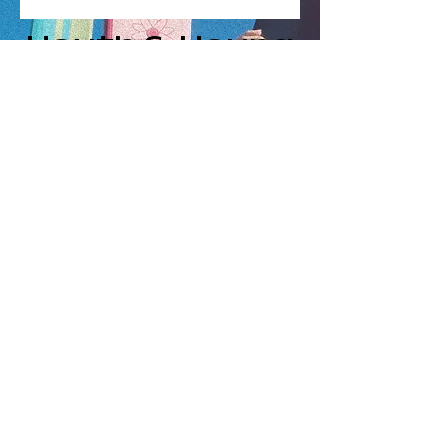
Youth & Young
Adults
connect card
Isaias 54:2
"Ensancha el sitio de tu tienda, y las
cortinas de tus habitaciones sean
extendidas; no seas escasa; alarga
tus cuerdas, y refuerza tus estacas"